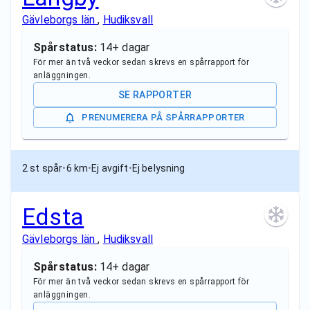
Gävleborgs län
,
Hudiksvall
Spårstatus:
14+ dagar
För mer än två veckor sedan skrevs en spårrapport för
anläggningen.
SE RAPPORTER
PRENUMERERA PÅ SPÅRRAPPORTER
2 st spår
•
6 km
•
Ej avgift
•
Ej belysning
Edsta
Gävleborgs län
,
Hudiksvall
Spårstatus:
14+ dagar
För mer än två veckor sedan skrevs en spårrapport för
anläggningen.