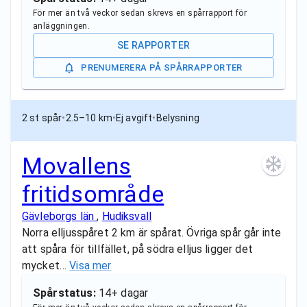
För mer än två veckor sedan skrevs en spårrapport för
anläggningen.
SE RAPPORTER
PRENUMERERA PÅ SPÅRRAPPORTER
2 st spår
•
2.5–10 km
•
Ej avgift
•
Belysning
Movallens
fritidsområde
Gävleborgs län
,
Hudiksvall
Norra elljusspåret 2 km är spårat. Övriga spår går inte
att spåra för tillfället, på södra elljus ligger det
mycket…
Visa mer
Spårstatus:
14+ dagar