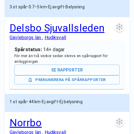
3 st spår
•
0.7–5 km
•
Ej avgift
•
Belysning
Delsbo Sjuvallsleden
Gävleborgs län
,
Hudiksvall
Spårstatus:
14+ dagar
För mer än två veckor sedan skrevs en spårrapport för
anläggningen.
SE RAPPORTER
PRENUMERERA PÅ SPÅRRAPPORTER
1 st spår
•
44 km
•
Ej avgift
•
Ej belysning
Norrbo
Gävleborgs län
,
Hudiksvall