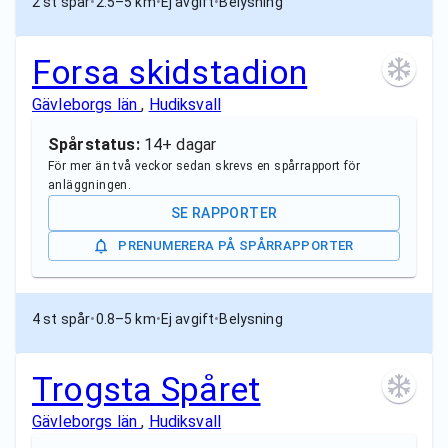
2 st spår
•
2.5–5 km
•
Ej avgift
•
Belysning
Forsa skidstadion
Gävleborgs län
,
Hudiksvall
Spårstatus:
14+ dagar
För mer än två veckor sedan skrevs en spårrapport för
anläggningen.
SE RAPPORTER
PRENUMERERA PÅ SPÅRRAPPORTER
4 st spår
•
0.8–5 km
•
Ej avgift
•
Belysning
Trogsta Spåret
Gävleborgs län
,
Hudiksvall