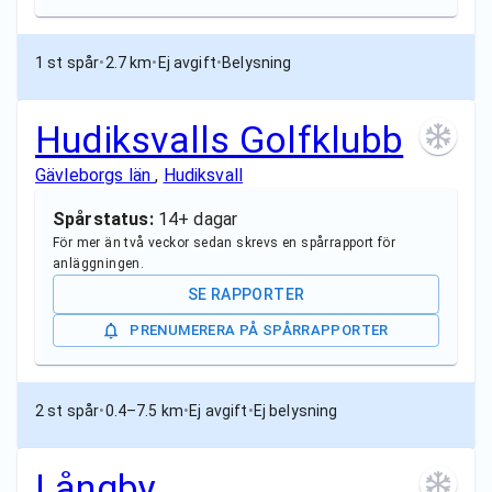
1 st spår
•
2.7 km
•
Ej avgift
•
Belysning
Hudiksvalls Golfklubb
Gävleborgs län
,
Hudiksvall
Spårstatus:
14+ dagar
För mer än två veckor sedan skrevs en spårrapport för
anläggningen.
SE RAPPORTER
PRENUMERERA PÅ SPÅRRAPPORTER
2 st spår
•
0.4–7.5 km
•
Ej avgift
•
Ej belysning
Långby