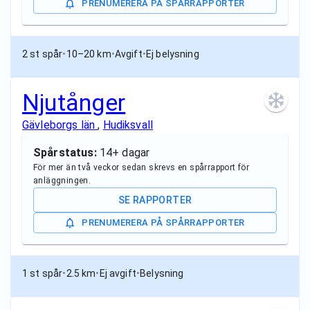
PRENUMERERA PÅ SPÅRRAPPORTER
2 st spår
•
10–20 km
•
Avgift
•
Ej belysning
Njutånger
Gävleborgs län
,
Hudiksvall
Spårstatus:
14+ dagar
För mer än två veckor sedan skrevs en spårrapport för
anläggningen.
SE RAPPORTER
PRENUMERERA PÅ SPÅRRAPPORTER
1 st spår
•
2.5 km
•
Ej avgift
•
Belysning