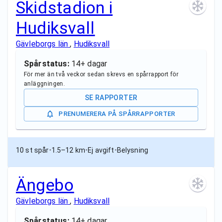
Skidstadion i
Hudiksvall
Gävleborgs län
,
Hudiksvall
Spårstatus:
14+ dagar
För mer än två veckor sedan skrevs en spårrapport för
anläggningen.
SE RAPPORTER
PRENUMERERA PÅ SPÅRRAPPORTER
10 st spår
•
1.5–12 km
•
Ej avgift
•
Belysning
Ängebo
Gävleborgs län
,
Hudiksvall
Spårstatus:
14+ dagar