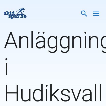
Anläggnin
i
Hudiksvall