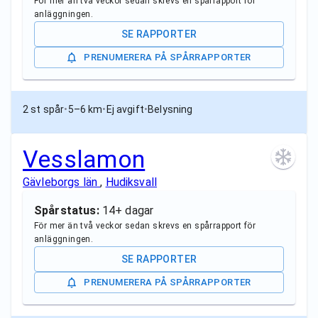
För mer än två veckor sedan skrevs en spårrapport för
anläggningen.
SE RAPPORTER
PRENUMERERA PÅ SPÅRRAPPORTER
2 st spår
•
5–6 km
•
Ej avgift
•
Belysning
Vesslamon
Gävleborgs län
,
Hudiksvall
Spårstatus:
14+ dagar
För mer än två veckor sedan skrevs en spårrapport för
anläggningen.
SE RAPPORTER
PRENUMERERA PÅ SPÅRRAPPORTER