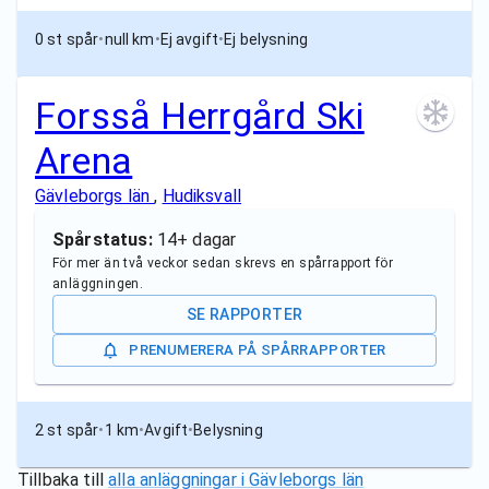
0 st spår
•
null km
•
Ej avgift
•
Ej belysning
Forsså Herrgård Ski
Arena
Gävleborgs län
,
Hudiksvall
Spårstatus:
14+ dagar
För mer än två veckor sedan skrevs en spårrapport för
anläggningen.
SE RAPPORTER
PRENUMERERA PÅ SPÅRRAPPORTER
2 st spår
•
1 km
•
Avgift
•
Belysning
Tillbaka till
alla anläggningar i
Gävleborgs län