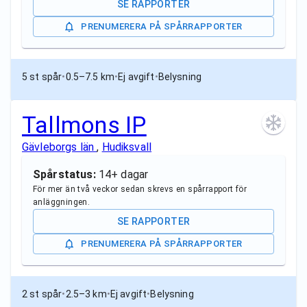
SE RAPPORTER
PRENUMERERA PÅ SPÅRRAPPORTER
5 st spår
•
0.5–7.5 km
•
Ej avgift
•
Belysning
Tallmons IP
Gävleborgs län
,
Hudiksvall
Spårstatus:
14+ dagar
För mer än två veckor sedan skrevs en spårrapport för
anläggningen.
SE RAPPORTER
PRENUMERERA PÅ SPÅRRAPPORTER
2 st spår
•
2.5–3 km
•
Ej avgift
•
Belysning