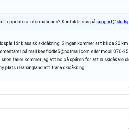
ill att uppdatera informationen? Kontakta oss på
support@skidsp
idspår för klassisk skidåkning. Slingan kommer att bli ca 20 k
kommentarer på mail keefiddle5@hotmail.com eller mobil 070-2
t snön faller kommer jag att bo på spåren för att ni skidåkare sk
y plats i Hälsingland att träna skidåkning.