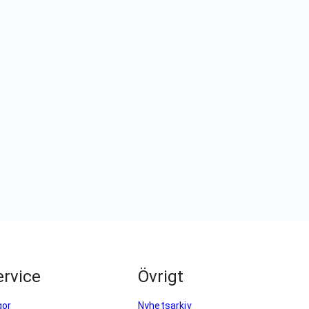
rvice
Övrigt
gor
Nyhetsarkiv