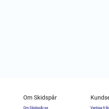
Om Skidspår
Kundse
Om Skidspår.se
Vanliga frå