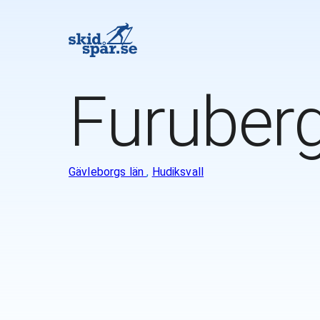
Furuber
Gävleborgs län
,
Hudiksvall