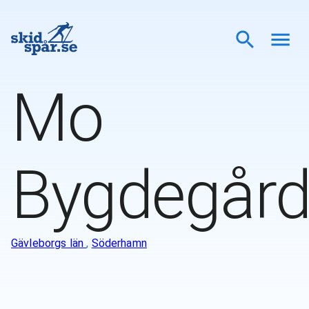
Mo
Bygdegår
Gävleborgs län
,
Söderhamn