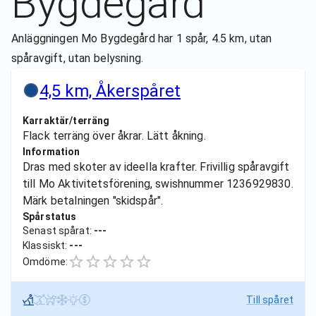
Bygdegård
Anläggningen Mo Bygdegård har 1 spår, 4.5 km, utan
spåravgift, utan belysning.
4,5 km, Åkerspåret
Karraktär/terräng
Flack terräng över åkrar. Lätt åkning.
Information
Dras med skoter av ideella krafter. Frivillig spåravgift
till Mo Aktivitetsförening, swishnummer 1236929830.
Märk betalningen "skidspår".
Spårstatus
Senast spårat:
---
Klassiskt:
---
Omdöme:
Till spåret