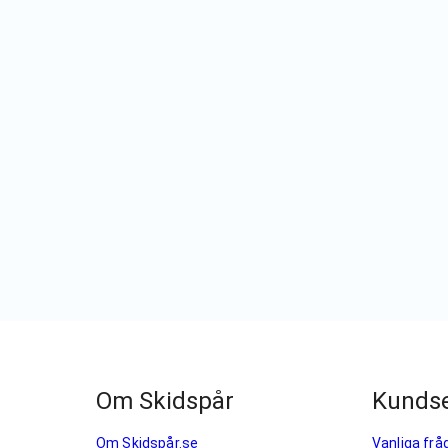
Om Skidspår
Kundse
Om Skidspår.se
Vanliga frå