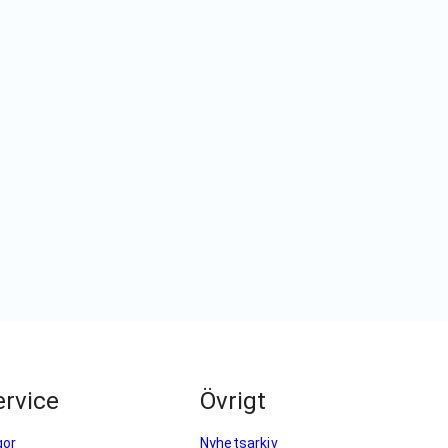
rvice
Övrigt
gor
Nyhetsarkiv