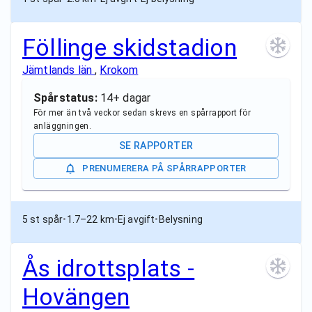
Föllinge skidstadion
Jämtlands län
,
Krokom
Spårstatus:
14+ dagar
För mer än två veckor sedan skrevs en spårrapport för
anläggningen.
SE RAPPORTER
PRENUMERERA PÅ SPÅRRAPPORTER
5 st spår
•
1.7–22 km
•
Ej avgift
•
Belysning
Ås idrottsplats -
Hovängen