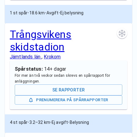
1 st spår
•
18.6 km
•
Avgift
•
Ej belysning
Trångsvikens
skidstadion
Jämtlands län
,
Krokom
Spårstatus:
14+ dagar
För mer än två veckor sedan skrevs en spårrapport för
anläggningen.
SE RAPPORTER
PRENUMERERA PÅ SPÅRRAPPORTER
4 st spår
•
3.2–32 km
•
Ej avgift
•
Belysning