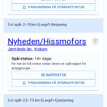
PRENUMERERA PÅ SPÅRRAPPORTER
3 st spår
•
2–10 km
•
Ej avgift
•
Belysning
Nyheden/Hissmofors
Jämtlands län
,
Krokom
Spårstatus:
14+ dagar
För mer än två veckor sedan skrevs en spårrapport för
anläggningen.
SE RAPPORTER
PRENUMERERA PÅ SPÅRRAPPORTER
2 st spår
•
2.5–7.5 km
•
Ej avgift
•
Ej belysning