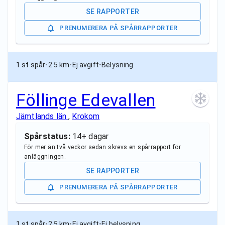
SE RAPPORTER
PRENUMERERA PÅ SPÅRRAPPORTER
1 st spår
•
2.5 km
•
Ej avgift
•
Belysning
Föllinge Edevallen
Jämtlands län
,
Krokom
Spårstatus:
14+ dagar
För mer än två veckor sedan skrevs en spårrapport för
anläggningen.
SE RAPPORTER
PRENUMERERA PÅ SPÅRRAPPORTER
1 st spår
•
2.5 km
•
Ej avgift
•
Ej belysning