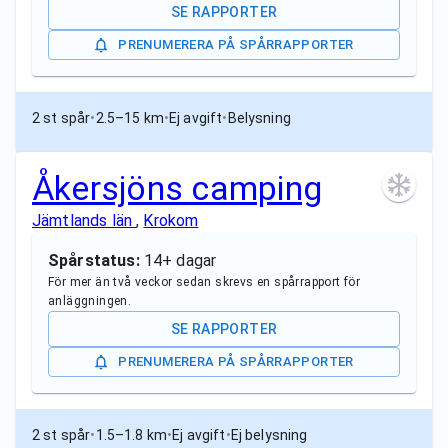
SE RAPPORTER
PRENUMERERA PÅ SPÅRRAPPORTER
2 st spår
•
2.5–15 km
•
Ej avgift
•
Belysning
Åkersjöns camping
Jämtlands län
,
Krokom
Spårstatus:
14+ dagar
För mer än två veckor sedan skrevs en spårrapport för
anläggningen.
SE RAPPORTER
PRENUMERERA PÅ SPÅRRAPPORTER
2 st spår
•
1.5–1.8 km
•
Ej avgift
•
Ej belysning