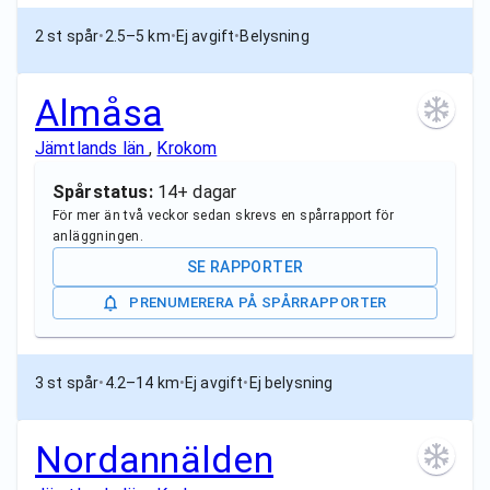
2 st spår
•
2.5–5 km
•
Ej avgift
•
Belysning
Almåsa
Jämtlands län
,
Krokom
Spårstatus:
14+ dagar
För mer än två veckor sedan skrevs en spårrapport för
anläggningen.
SE RAPPORTER
PRENUMERERA PÅ SPÅRRAPPORTER
3 st spår
•
4.2–14 km
•
Ej avgift
•
Ej belysning
Nordannälden