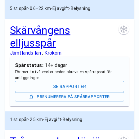
5 st spår
•
0.6–22 km
•
Ej avgift
•
Belysning
Skärvångens
elljusspår
Jämtlands län
,
Krokom
Spårstatus:
14+ dagar
För mer än två veckor sedan skrevs en spårrapport för
anläggningen.
SE RAPPORTER
PRENUMERERA PÅ SPÅRRAPPORTER
1 st spår
•
2.5 km
•
Ej avgift
•
Belysning