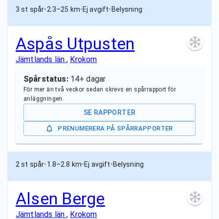
3 st spår
•
2.3–25 km
•
Ej avgift
•
Belysning
Aspås Utpusten
Jämtlands län
,
Krokom
Spårstatus:
14+ dagar
För mer än två veckor sedan skrevs en spårrapport för
anläggningen.
SE RAPPORTER
PRENUMERERA PÅ SPÅRRAPPORTER
2 st spår
•
1.8–2.8 km
•
Ej avgift
•
Belysning
Alsen Berge
Jämtlands län
,
Krokom