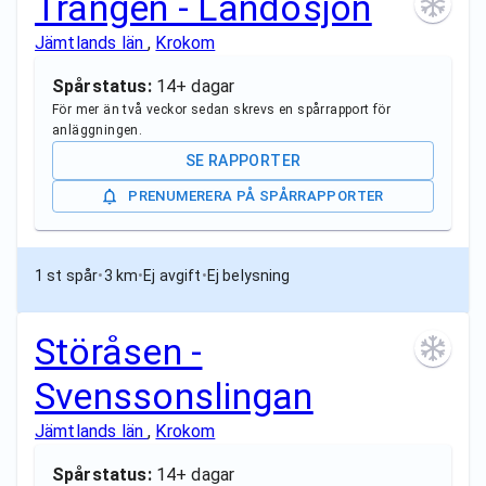
Trången - Landösjön
Jämtlands län
,
Krokom
Spårstatus:
14+ dagar
För mer än två veckor sedan skrevs en spårrapport för
anläggningen.
SE RAPPORTER
PRENUMERERA PÅ SPÅRRAPPORTER
1 st spår
•
3 km
•
Ej avgift
•
Ej belysning
Störåsen -
Svenssonslingan
Jämtlands län
,
Krokom
Spårstatus:
14+ dagar