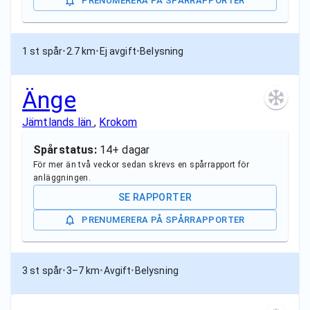
PRENUMERERA PÅ SPÅRRAPPORTER
1 st spår
•
2.7 km
•
Ej avgift
•
Belysning
Änge
Jämtlands län
,
Krokom
Spårstatus:
14+ dagar
För mer än två veckor sedan skrevs en spårrapport för
anläggningen.
SE RAPPORTER
PRENUMERERA PÅ SPÅRRAPPORTER
3 st spår
•
3–7 km
•
Avgift
•
Belysning