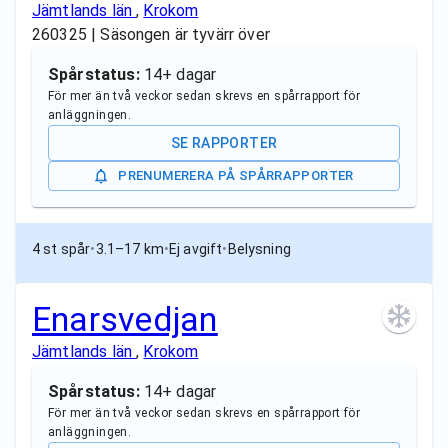
Jämtlands län
,
Krokom
260325 | Säsongen är tyvärr över
Spårstatus:
14+ dagar
För mer än två veckor sedan skrevs en spårrapport för
anläggningen.
SE RAPPORTER
PRENUMERERA PÅ SPÅRRAPPORTER
4 st spår
•
3.1–17 km
•
Ej avgift
•
Belysning
Enarsvedjan
Jämtlands län
,
Krokom
Spårstatus:
14+ dagar
För mer än två veckor sedan skrevs en spårrapport för
anläggningen.