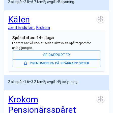
2 st spår
•
2.5–6.7 km
•
Ej avgift
•
Belysning
Kälen
Jämtlands län
,
Krokom
Spårstatus:
14+ dagar
För mer än två veckor sedan skrevs en spårrapport för
anläggningen.
SE RAPPORTER
PRENUMERERA PÅ SPÅRRAPPORTER
2 st spår
•
1.6–3.2 km
•
Ej avgift
•
Ej belysning
Krokom
Pensionärsspåret