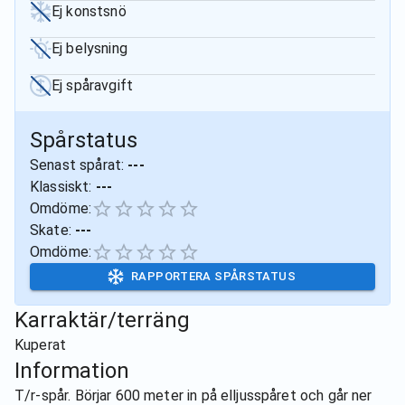
Ej konstsnö
Ej belysning
Ej spåravgift
Spårstatus
Senast spårat:
---
Klassiskt:
---
Omdöme:
Skate:
---
Omdöme:
RAPPORTERA SPÅRSTATUS
Karraktär/terräng
Kuperat
Information
T/r-spår. Börjar 600 meter in på elljusspåret och går ner