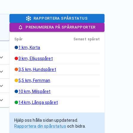
RAPPORTERA SPÅRSTATUS
PRENUMERERA PÅ SPÅRRAPPORTER
Spår
Senast spårat
1 km, Korta
3 km, Elljusspåret
3,5 km, Hundspåret
5,5 km, Femman
10 km, Milspåret
14 km, Långa spåret
Hjälp oss hålla sidan uppdaterad.
Rapportera din spårstatus
och bidra.