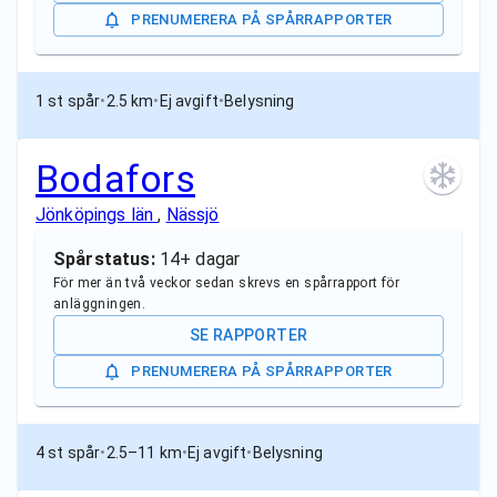
PRENUMERERA PÅ SPÅRRAPPORTER
1 st spår
•
2.5 km
•
Ej avgift
•
Belysning
Bodafors
Jönköpings län
,
Nässjö
Spårstatus:
14+ dagar
För mer än två veckor sedan skrevs en spårrapport för
anläggningen.
SE RAPPORTER
PRENUMERERA PÅ SPÅRRAPPORTER
4 st spår
•
2.5–11 km
•
Ej avgift
•
Belysning