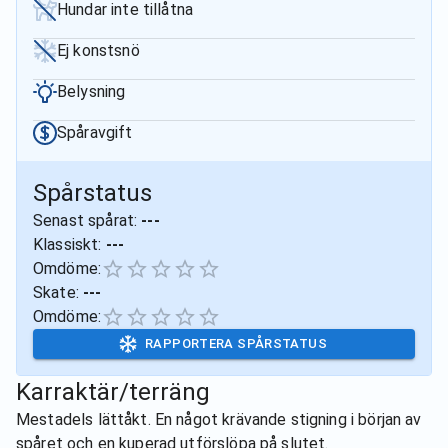
Hundar inte tillåtna
Ej konstsnö
Belysning
Spåravgift
Spårstatus
Senast spårat:
---
Klassiskt:
---
Omdöme:
Skate:
---
Omdöme:
RAPPORTERA SPÅRSTATUS
Karraktär/terräng
Mestadels lättåkt. En något krävande stigning i början av
spåret och en kuperad utförslöpa på slutet.