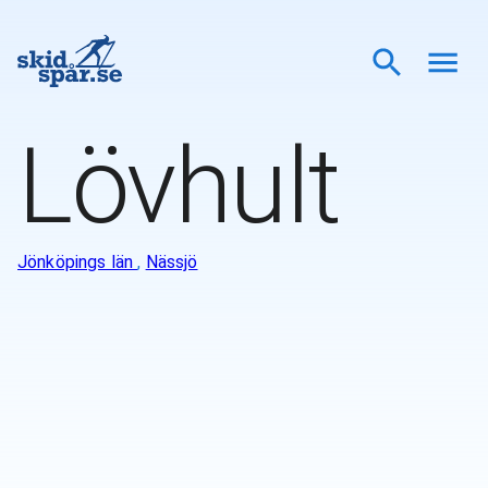
Lövhult
Jönköpings län
,
Nässjö