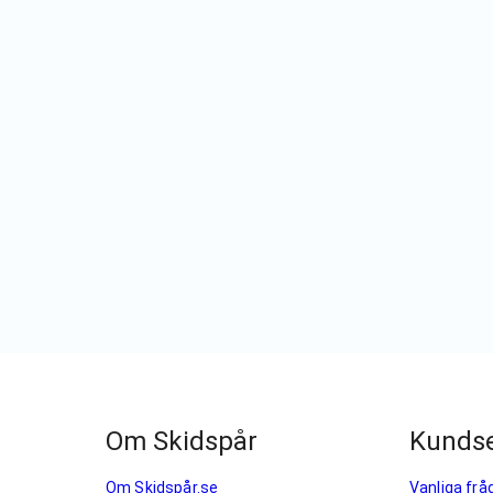
Om Skidspår
Kundse
Om Skidspår.se
Vanliga frå