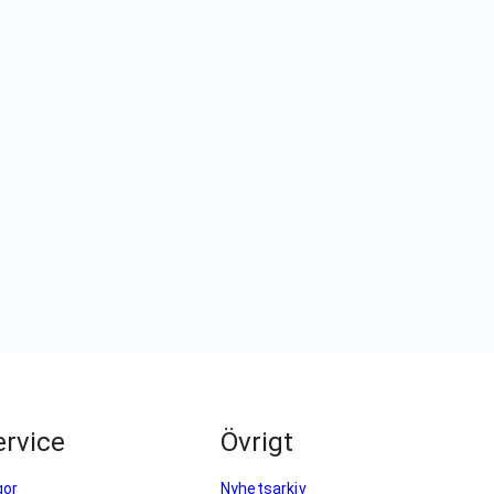
rvice
Övrigt
gor
Nyhetsarkiv