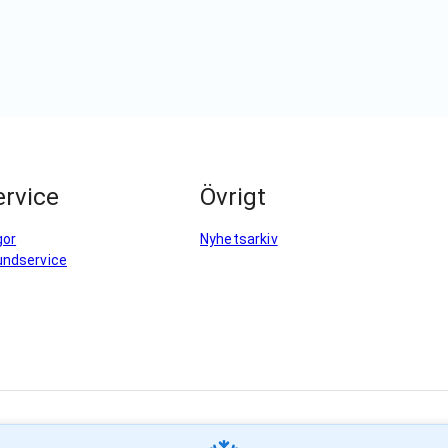
rvice
Övrigt
gor
Nyhetsarkiv
undservice