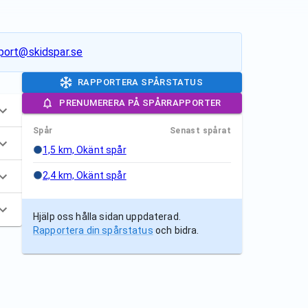
port@skidspar.se
RAPPORTERA SPÅRSTATUS
PRENUMERERA PÅ SPÅRRAPPORTER
Spår
Senast spårat
1,5 km, Okänt spår
2,4 km, Okänt spår
Hjälp oss hålla sidan uppdaterad.
Rapportera din spårstatus
och bidra.