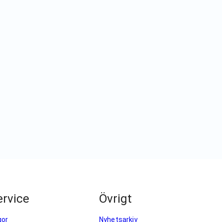
rvice
Övrigt
gor
Nyhetsarkiv