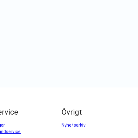
rvice
Övrigt
gor
Nyhetsarkiv
undservice