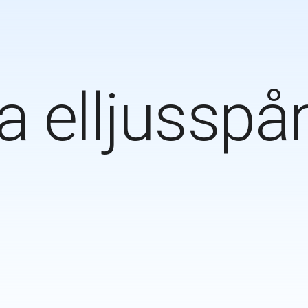
 elljusspå