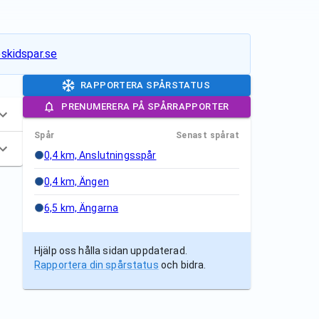
skidspar.se
RAPPORTERA SPÅRSTATUS
PRENUMERERA PÅ SPÅRRAPPORTER
Spår
Senast spårat
0,4 km, Anslutningsspår
0,4 km, Ängen
6,5 km, Ängarna
Hjälp oss hålla sidan uppdaterad.
Rapportera din spårstatus
och bidra.