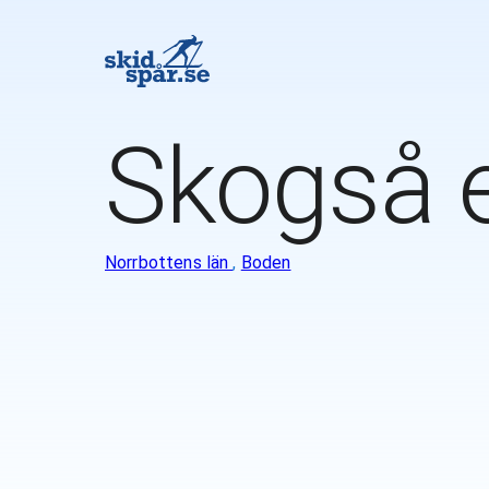
Skogså e
Norrbottens län
,
Boden