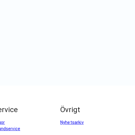
rvice
Övrigt
gor
Nyhetsarkiv
undservice