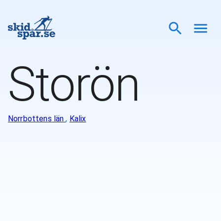
Storön
Norrbottens län
,
Kalix