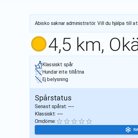
Abisko
saknar administratör. Vill du hjälpa til
4,5 km, Ok
Klassiskt spår
Hundar inte tillåtna
Ej belysning
Spårstatus
Senast spårat:
---
Klassiskt:
---
Omdöme:
R