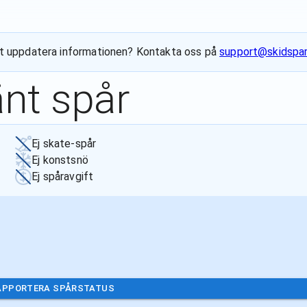
l att uppdatera informationen? Kontakta oss på
support@skidspar
änt spår
Ej skate-spår
Ej konstsnö
Ej spåravgift
APPORTERA SPÅRSTATUS