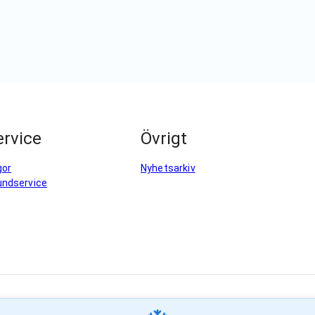
rvice
Övrigt
gor
Nyhetsarkiv
undservice