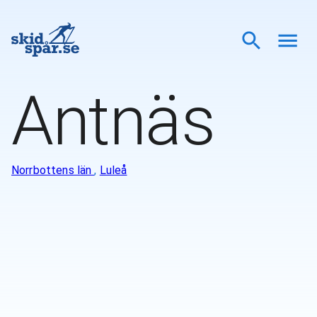
Antnäs
Norrbottens län
,
Luleå