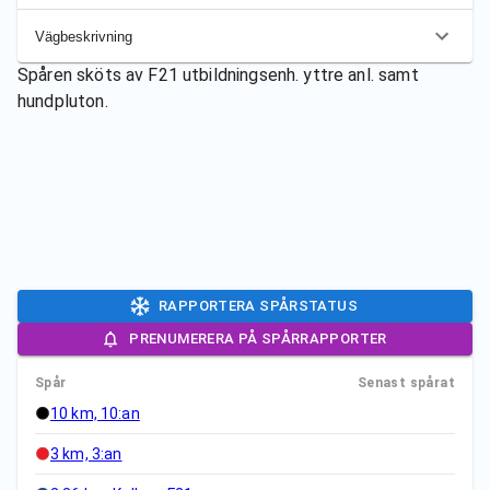
Vägbeskrivning
Spåren sköts av
F21 utbildningsenh. yttre anl. samt
hundpluton.
RAPPORTERA SPÅRSTATUS
PRENUMERERA PÅ SPÅRRAPPORTER
Spår
Senast spårat
10 km, 10:an
3 km, 3:an