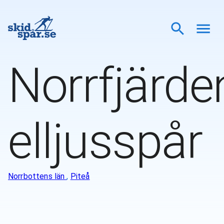
Norrfjärde
elljusspår
Norrbottens län
,
Piteå