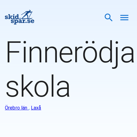
Finnerödja
skola
Örebro län
,
Laxå