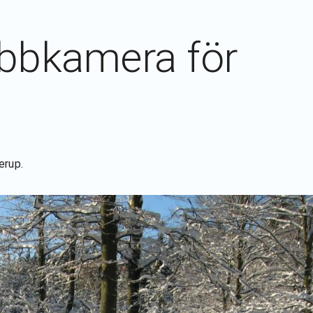
ebbkamera för
erup
.