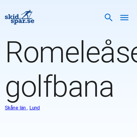
Romeleås
golfbana
Skåne län
,
Lund