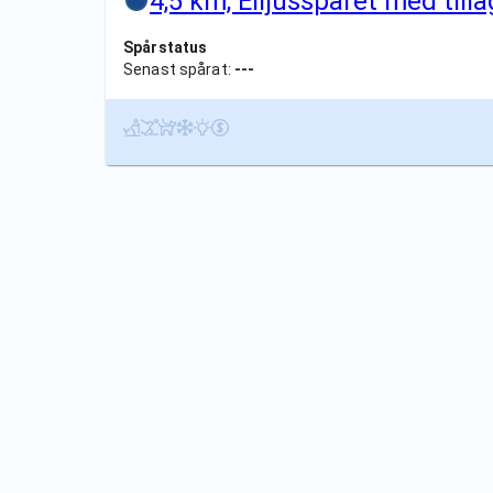
4,5 km, Elljusspåret med till
Spårstatus
Senast spårat:
---