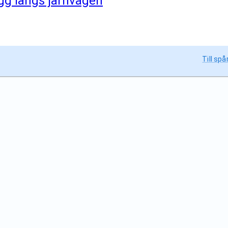
ägg längs järnvägen
Till spå