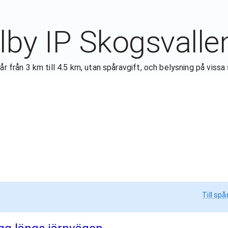
lby IP Skogsvalle
r från 3 km till 4.5 km, utan spåravgift, och belysning på vissa 
Till spå