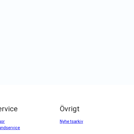
rvice
Övrigt
gor
Nyhetsarkiv
undservice