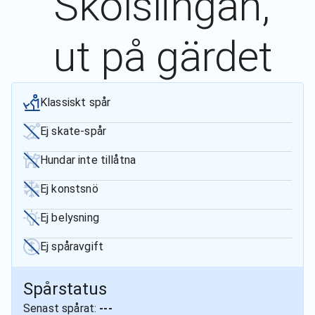
Skolslingan,
ut på gärdet
Klassiskt spår
Ej skate-spår
Hundar inte tillåtna
Ej konstsnö
Ej belysning
Ej spåravgift
Spårstatus
Senast spårat:
---