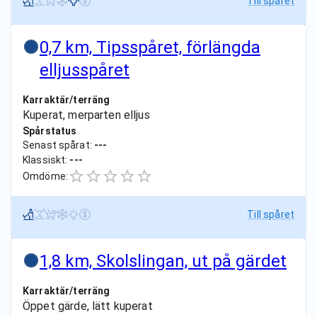
Till spåret
0,7 km, Tipsspåret, förlängda
elljusspåret
Karraktär/terräng
Kuperat, merparten elljus
Spårstatus
Senast spårat:
---
Klassiskt:
---
Omdöme:
Till spåret
1,8 km, Skolslingan, ut på gärdet
Karraktär/terräng
Öppet gärde, lätt kuperat