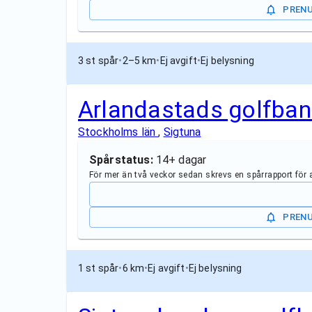
PREN
3 st spår
•
2–5 km
•
Ej avgift
•
Ej belysning
Arlandastads golfba
Stockholms län
,
Sigtuna
Spårstatus:
14+ dagar
För mer än två veckor sedan skrevs en spårrapport för
PREN
1 st spår
•
6 km
•
Ej avgift
•
Ej belysning