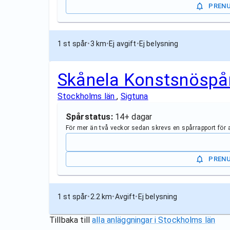
PREN
1 st spår
•
3 km
•
Ej avgift
•
Ej belysning
Skånela Konstsnöspå
Stockholms län
,
Sigtuna
Spårstatus:
14+ dagar
För mer än två veckor sedan skrevs en spårrapport för
PREN
1 st spår
•
2.2 km
•
Avgift
•
Ej belysning
Tillbaka till
alla anläggningar i
Stockholms län