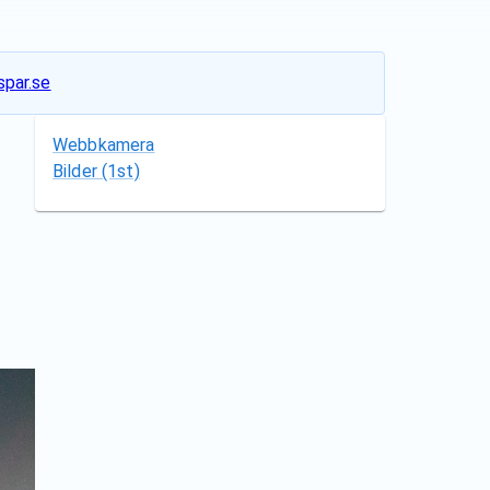
par.se
Webbkamera
Bilder
(1st)