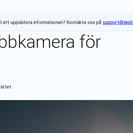
till att uppdatera informationen? Kontakta oss på
support@skids
ebbkamera för
fältet
.