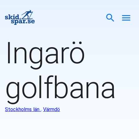
Ingarö
golfbana
Stockholms län
,
Värmdö