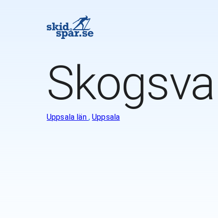
Skogsva
Uppsala län
,
Uppsala