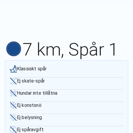
7 km, Spår 1
Klassiskt spår
Ej skate-spår
Hundar inte tillåtna
Ej konstsnö
Ej belysning
Ej spåravgift