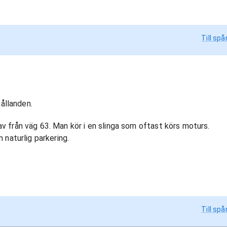
Till spå
hållanden.
v från väg 63. Man kör i en slinga som oftast körs moturs.
 naturlig parkering.
Till spå