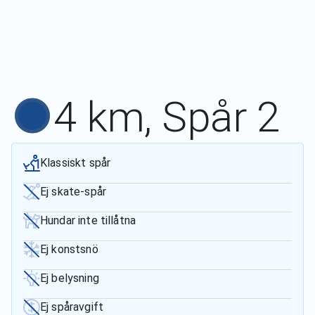
4 km, Spår 2
Klassiskt spår
Ej skate-spår
Hundar inte tillåtna
Ej konstsnö
Ej belysning
Ej spåravgift