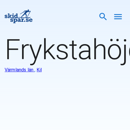
Frykstahö
Värmlands län
,
Kil