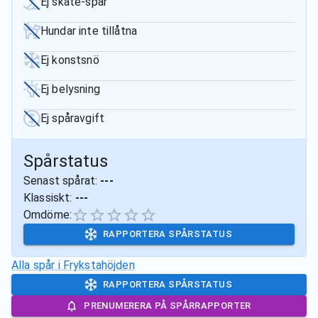
Ej skate-spår
Hundar inte tillåtna
Ej konstsnö
Ej belysning
Ej spåravgift
Spårstatus
Senast spårat:
---
Klassiskt:
---
Omdöme:
RAPPORTERA SPÅRSTATUS
Alla spår i
Frykstahöjden
RAPPORTERA SPÅRSTATUS
PRENUMERERA PÅ SPÅRRAPPORTER