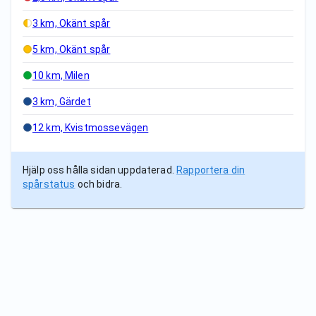
3 km, Okänt spår
5 km, Okänt spår
10 km, Milen
3 km, Gärdet
12 km, Kvistmossevägen
Hjälp oss hålla sidan uppdaterad.
Rapportera din
spårstatus
och bidra.