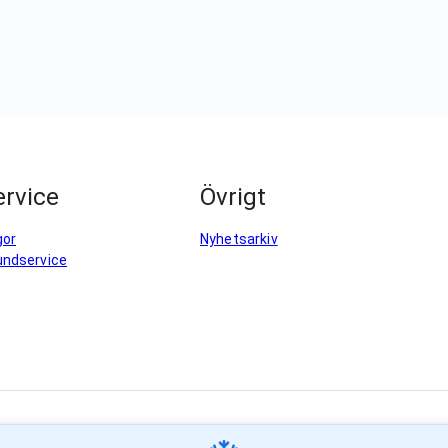
rvice
Övrigt
gor
Nyhetsarkiv
undservice