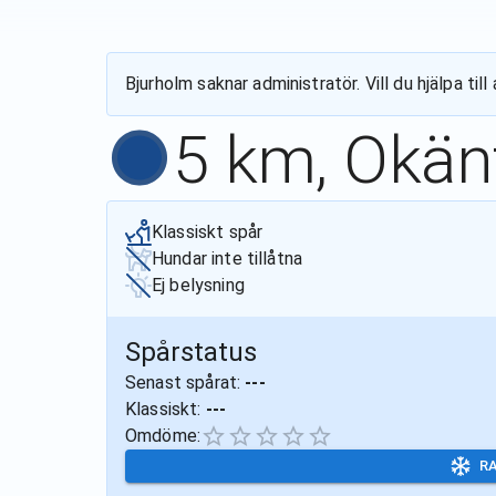
Bjurholm
saknar administratör. Vill du hjälpa ti
5 km, Okän
Klassiskt spår
Hundar inte tillåtna
Ej belysning
Spårstatus
Senast spårat:
---
Klassiskt:
---
Omdöme:
R