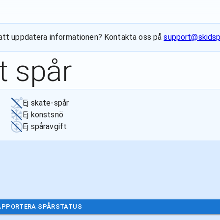
ll att uppdatera informationen? Kontakta oss på
support@skidsp
t spår
Ej skate-spår
Ej konstsnö
Ej spåravgift
APPORTERA SPÅRSTATUS