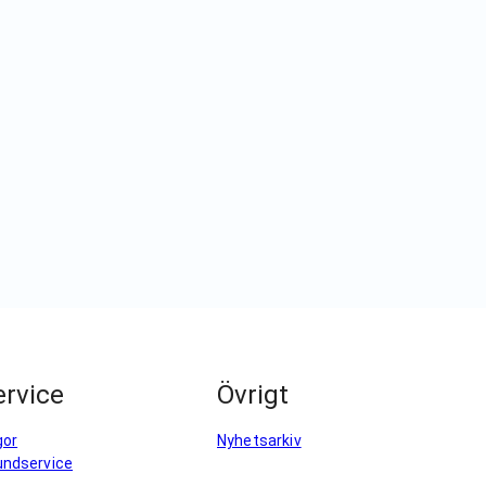
rvice
Övrigt
gor
Nyhetsarkiv
undservice