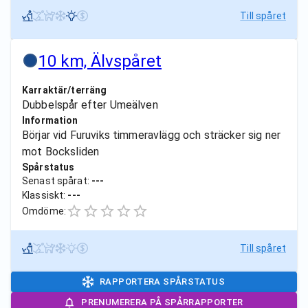
Till spåret
10 km, Älvspåret
Karraktär/terräng
Dubbelspår efter Umeälven
Information
Börjar vid Furuviks timmeravlägg och sträcker sig ner
mot Bocksliden
Spårstatus
Senast spårat:
---
Klassiskt:
---
Omdöme:
Till spåret
RAPPORTERA SPÅRSTATUS
PRENUMERERA PÅ SPÅRRAPPORTER