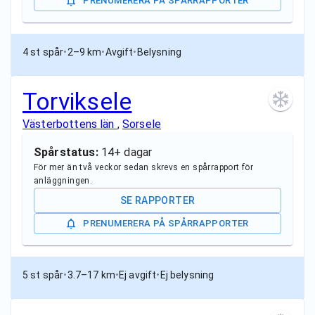
PRENUMERERA PÅ SPÅRRAPPORTER
4 st spår
•
2–9 km
•
Avgift
•
Belysning
Torviksele
Västerbottens län
,
Sorsele
Spårstatus:
14+ dagar
För mer än två veckor sedan skrevs en spårrapport för
anläggningen.
SE RAPPORTER
PRENUMERERA PÅ SPÅRRAPPORTER
5 st spår
•
3.7–17 km
•
Ej avgift
•
Ej belysning