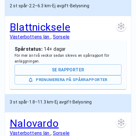
2 st spår
•
2.2–6.3 km
•
Ej avgift
•
Belysning
Blattnicksele
Västerbottens län
,
Sorsele
Spårstatus:
14+ dagar
För mer än två veckor sedan skrevs en spårrapport för
anläggningen.
SE RAPPORTER
PRENUMERERA PÅ SPÅRRAPPORTER
3 st spår
•
1.8–11.3 km
•
Ej avgift
•
Belysning
Nalovardo
Västerbottens län
,
Sorsele