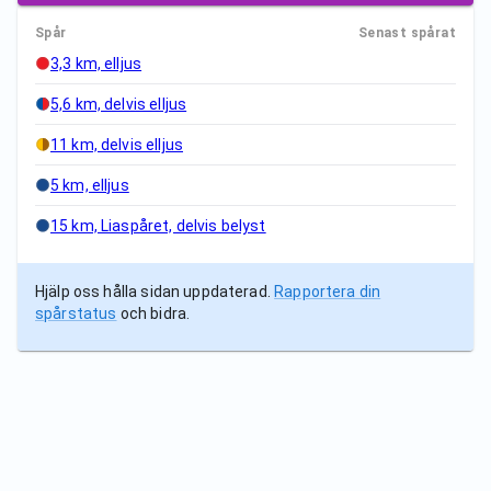
Spår
Senast spårat
3,3 km, elljus
5,6 km, delvis elljus
11 km, delvis elljus
5 km, elljus
15 km, Liaspåret, delvis belyst
Hjälp oss hålla sidan uppdaterad.
Rapportera din
spårstatus
och bidra.