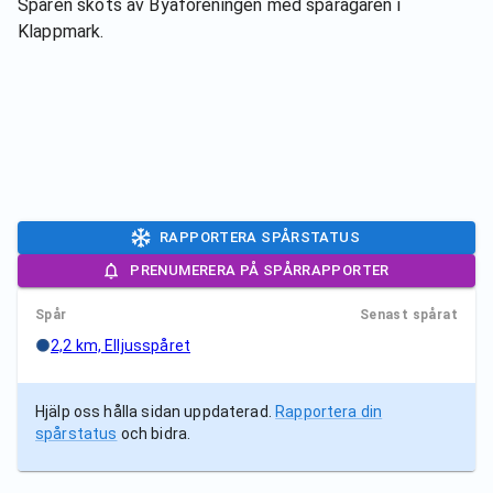
Spåren sköts av
Byaföreningen med spårägaren i
Klappmark.
RAPPORTERA SPÅRSTATUS
PRENUMERERA PÅ SPÅRRAPPORTER
Spår
Senast spårat
2,2 km, Elljusspåret
Hjälp oss hålla sidan uppdaterad.
Rapportera din
spårstatus
och bidra.