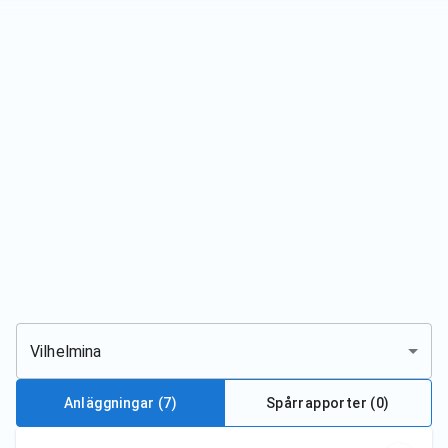
Vilhelmina
Anläggningar
(7)
Spårrapporter (
0
)