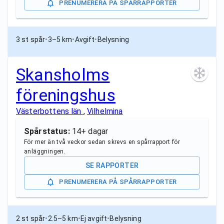
PRENUMERERA PÅ SPÅRRAPPORTER
3 st spår
•
3–5 km
•
Avgift
•
Belysning
Skansholms
föreningshus
Västerbottens län
,
Vilhelmina
Spårstatus:
14+ dagar
För mer än två veckor sedan skrevs en spårrapport för
anläggningen.
SE RAPPORTER
PRENUMERERA PÅ SPÅRRAPPORTER
2 st spår
•
2.5–5 km
•
Ej avgift
•
Belysning