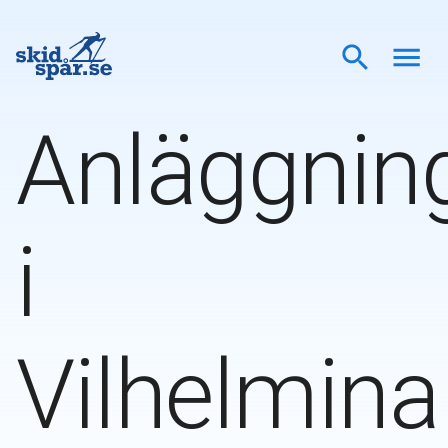
Anläggnin
i
Vilhelmina