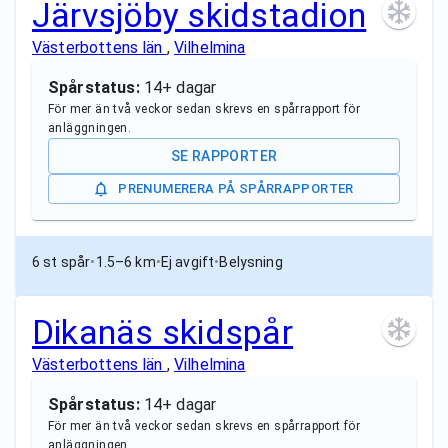
Järvsjöby skidstadion
Västerbottens län
,
Vilhelmina
Spårstatus:
14+ dagar
För mer än två veckor sedan skrevs en spårrapport för
anläggningen.
SE RAPPORTER
PRENUMERERA PÅ SPÅRRAPPORTER
6 st spår
•
1.5–6 km
•
Ej avgift
•
Belysning
Dikanäs skidspår
Västerbottens län
,
Vilhelmina
Spårstatus:
14+ dagar
För mer än två veckor sedan skrevs en spårrapport för
anläggningen.