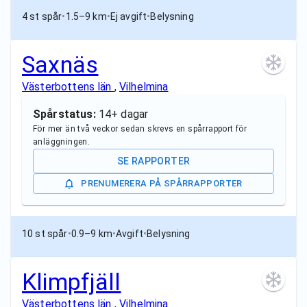
4 st spår
•
1.5–9 km
•
Ej avgift
•
Belysning
Saxnäs
Västerbottens län
,
Vilhelmina
Spårstatus:
14+ dagar
För mer än två veckor sedan skrevs en spårrapport för
anläggningen.
SE RAPPORTER
PRENUMERERA PÅ SPÅRRAPPORTER
10 st spår
•
0.9–9 km
•
Avgift
•
Belysning
Klimpfjäll
Västerbottens län
,
Vilhelmina