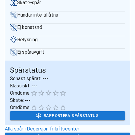
Skate-spår
Hundar inte tillåtna
Ej konstsnö
Belysning
Ej spåravgift
Spårstatus
Senast spårat:
---
Klassiskt:
---
Omdöme:
Skate:
---
Omdöme:
RAPPORTERA SPÅRSTATUS
Alla spår i
Degersjön friluftscenter