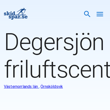
Degersjön
friluftscen
Västernorrlands län
,
Örnsköldsvik