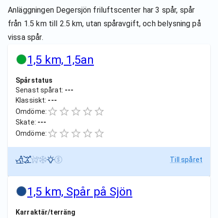
Anläggningen Degersjön friluftscenter har 3 spår, spår
från 1.5 km till 2.5 km, utan spåravgift, och belysning på
vissa spår.
1,5 km, 1,5an
Spårstatus
Senast spårat:
---
Klassiskt:
---
Omdöme:
Skate:
---
Omdöme:
Till spåret
1,5 km, Spår på Sjön
Karraktär/terräng