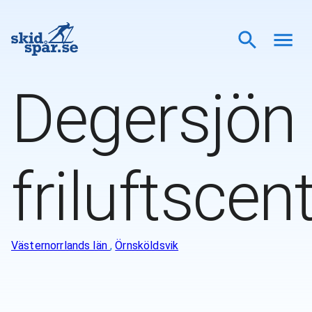
Degersjön
friluftscen
Västernorrlands län
,
Örnsköldsvik