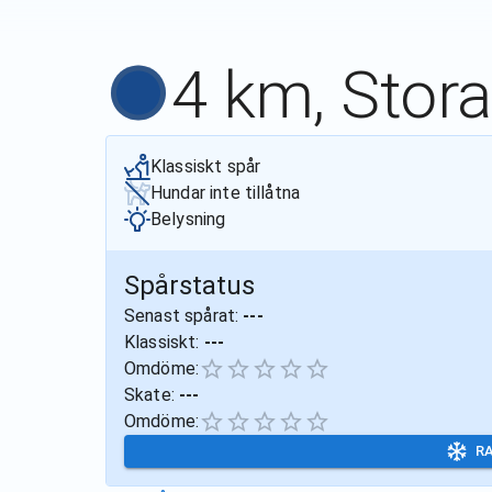
4 km, Stora
Klassiskt spår
Hundar inte tillåtna
Belysning
Spårstatus
Senast spårat:
---
Klassiskt:
---
Omdöme:
Skate:
---
Omdöme:
R