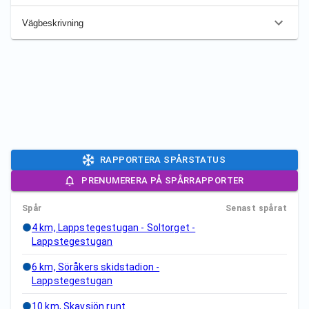
Vägbeskrivning
RAPPORTERA SPÅRSTATUS
PRENUMERERA PÅ SPÅRRAPPORTER
Spår
Senast spårat
4 km, Lappstegestugan - Soltorget -
Lappstegestugan
6 km, Söråkers skidstadion -
Lappstegestugan
10 km, Skavsjön runt