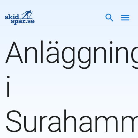
Anläggnin
i
Surahamm