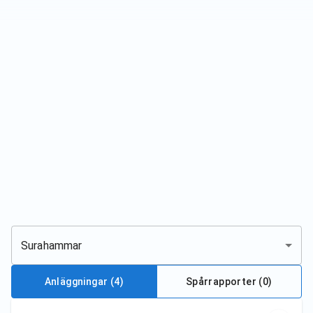
Surahammar
Anläggningar
(4)
Spårrapporter (
0
)