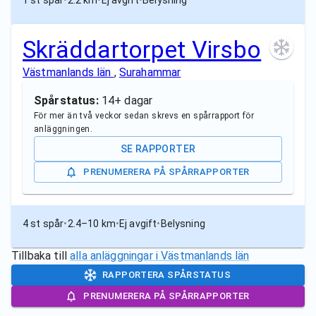
1 st spår
•
2.2 km
•
Ej avgift
•
Belysning
Skräddartorpet Virsbo
Västmanlands län
,
Surahammar
Spårstatus:
14+ dagar
För mer än två veckor sedan skrevs en spårrapport för
anläggningen.
SE RAPPORTER
PRENUMERERA PÅ SPÅRRAPPORTER
4 st spår
•
2.4–10 km
•
Ej avgift
•
Belysning
Tillbaka till
alla anläggningar i
Västmanlands län
RAPPORTERA SPÅRSTATUS
PRENUMERERA PÅ SPÅRRAPPORTER