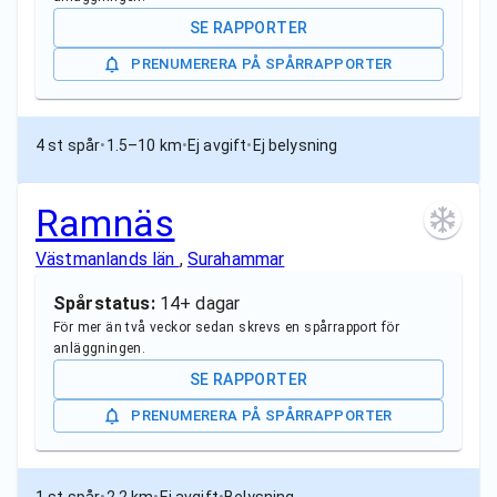
SE RAPPORTER
PRENUMERERA PÅ SPÅRRAPPORTER
4 st spår
•
1.5–10 km
•
Ej avgift
•
Ej belysning
Ramnäs
Västmanlands län
,
Surahammar
Spårstatus:
14+ dagar
För mer än två veckor sedan skrevs en spårrapport för
anläggningen.
SE RAPPORTER
PRENUMERERA PÅ SPÅRRAPPORTER