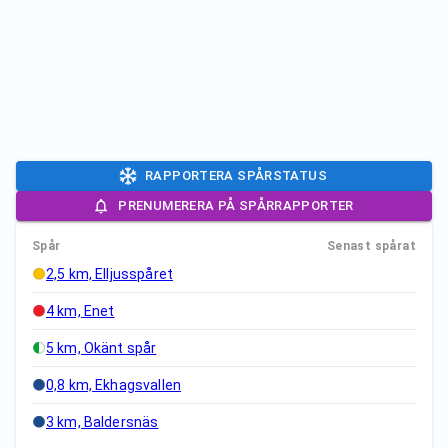
RAPPORTERA SPÅRSTATUS
PRENUMERERA PÅ SPÅRRAPPORTER
Spår
Senast spårat
2,5 km, Elljusspåret
4 km, Enet
5 km, Okänt spår
0,8 km, Ekhagsvallen
3 km, Baldersnäs