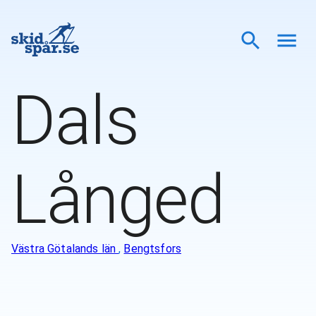
Dals
Långed
Västra Götalands län
,
Bengtsfors