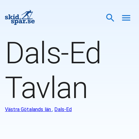
Dals-Ed
Tavlan
Västra Götalands län
,
Dals-Ed